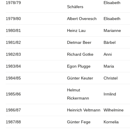
1978/79
Elisabeth
Schäfers
1979/80
Albert Overesch
Elisabeth
1980/81
Heinz Lau
Marianne
1981/82
Dietmar Beer
Bärbel
1982/83
Richard Gotke
Anni
1983/84
Egon Plugge
Maria
1984/85
Günter Keuter
Christel
Helmut
1985/86
Irmlind
Rickermann
1986/87
Heinrich Veltmann
Wilhelmine
1987/88
Günter Fege
Kornelia