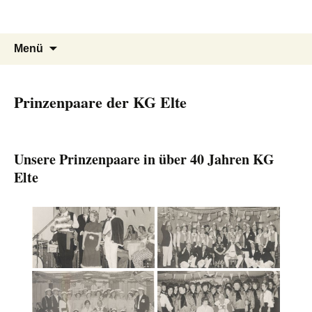
KG ELTE 1972 e.V.
Zum
Suchen
Menü
Inhalt
nach:
springen
Prinzenpaare der KG Elte
Unsere Prinzenpaare in über 40 Jahren KG
Elte