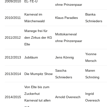
2009/2010
EL-TE-U
ohne Prinzenpaar
Karneval im
Bianka
2010/2011
Klaus Paradies
Märchenwald
Schnieders
Manege frei für
Mottokarneval
2011/2012
den Zirkus der KG
ohne Prinzenpaar
Elte
Yvonne
2012/2013
Jubiläum
Jens Könnig
Mersch
Sascha
Maren
2013/2014
Die Mumpitz Show
Schnieders
Schnöing
Von Elte bis zum
Zuckerhut
Ingrid
2014/2015
Arnold Overesch
Karneval tut allen
Overesch