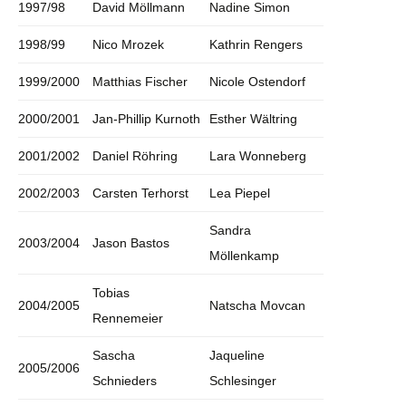
1997/98
David Möllmann
Nadine Simon
1998/99
Nico Mrozek
Kathrin Rengers
1999/2000
Matthias Fischer
Nicole Ostendorf
2000/2001
Jan-Phillip Kurnoth
Esther Wältring
2001/2002
Daniel Röhring
Lara Wonneberg
2002/2003
Carsten Terhorst
Lea Piepel
Sandra
2003/2004
Jason Bastos
Möllenkamp
Tobias
2004/2005
Natscha Movcan
Rennemeier
Sascha
Jaqueline
2005/2006
Schnieders
Schlesinger