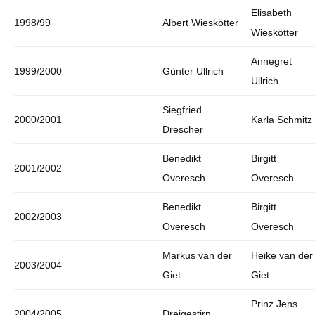
Elisabeth
1998/99
Albert Wieskötter
Wieskötter
Annegret
1999/2000
Günter Ullrich
Ullrich
Siegfried
2000/2001
Karla Schmitz
Drescher
Benedikt
Birgitt
2001/2002
Overesch
Overesch
Benedikt
Birgitt
2002/2003
Overesch
Overesch
Markus van der
Heike van der
2003/2004
Giet
Giet
Prinz Jens
2004/2005
Dreigestirn