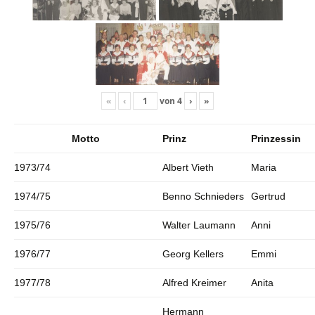
«
‹
von
4
›
»
Motto
Prinz
Prinzessin
1973/74
Albert Vieth
Maria
1974/75
Benno Schnieders
Gertrud
1975/76
Walter Laumann
Anni
1976/77
Georg Kellers
Emmi
1977/78
Alfred Kreimer
Anita
Hermann