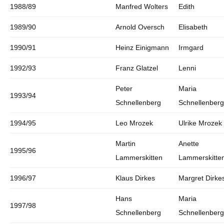
1988/89
Manfred Wolters
Edith
1989/90
Arnold Oversch
Elisabeth
1990/91
Heinz Einigmann
Irmgard
1992/93
Franz Glatzel
Lenni
Peter
Maria
1993/94
Schnellenberg
Schnellenberg
1994/95
Leo Mrozek
Ulrike Mrozek
Martin
Anette
1995/96
Lammerskitten
Lammerskitte
1996/97
Klaus Dirkes
Margret Dirke
Hans
Maria
1997/98
Schnellenberg
Schnellenberg