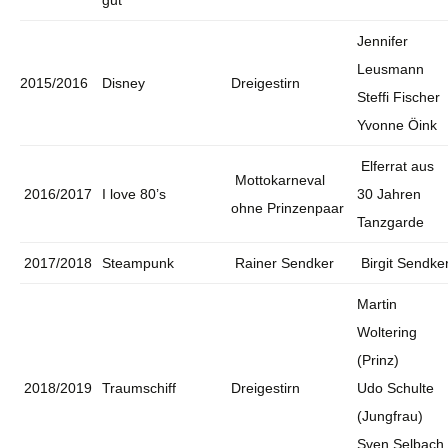
gut
Jennifer
Leusmann
2015/2016
Disney
Dreigestirn
Steffi Fischer
Yvonne Öink
Elferrat aus
Mottokarneval
2016/2017
I love 80’s
30 Jahren
ohne Prinzenpaar
Tanzgarde
2017/2018
Steampunk
Rainer Sendker
Birgit Sendke
Martin
Woltering
(Prinz)
2018/2019
Traumschiff
Dreigestirn
Udo Schulte
(Jungfrau)
Sven Selbach